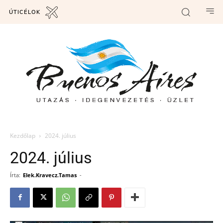
ÚTICÉLOK
Kezdőlap
2024. július
2024. július
Írta:
Elek.Kravecz.Tamas
-