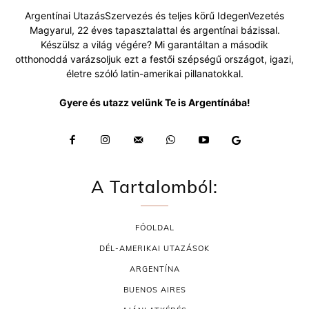
Argentínai UtazásSzervezés és teljes körű IdegenVezetés
Magyarul, 22 éves tapasztalattal és argentínai bázissal.
Készülsz a világ végére? Mi garantáltan a második
otthonoddá varázsoljuk ezt a festői szépségű országot, igazi,
életre szóló latin-amerikai pillanatokkal.
Gyere és utazz velünk Te is Argentínába!
A Tartalomból:
FŐOLDAL
DÉL-AMERIKAI UTAZÁSOK
ARGENTÍNA
BUENOS AIRES