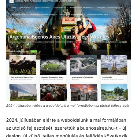
2024. júliusában elérte a weboldalunk a mai formájában az utolsó fejlesztését
2024. júliusában elérte a weboldalunk a mai formájában
az utolsó fejlesztését, szerettük a buenosaires.hu-t – új
design, új külső, teljes megújulás és fejlődés következik