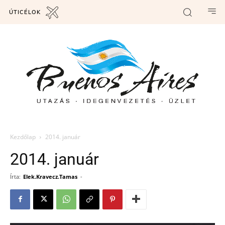
ÚTICÉLOK
Kezdőlap
2014. január
2014. január
Írta:
Elek.Kravecz.Tamas
-