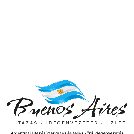
Argentínai UtazásSzervezés és teljes körű IdegenVezetés