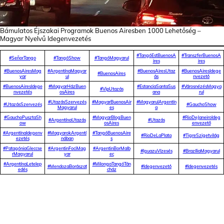
Bámulatos Éjszakai Programok Buenos Airesben 1000 Lehetőség –
Magyar Nyelvű Idegenvezetés
#TangóEstBuenosA
#TranszferBuenosA
#
SeñorTango
#
TangóShow
#
TangóMagyarul
ires
ires
#BuenosAiresMag
#ArgentínaMagyar
#BuenosAiresUtaz
#BuenosAiresIdege
#BuenosAires
yar
ul
ás
nvezető
#BuenosAiresIdege
#MagyarHázBuen
#EstanciaSantaSus
#VárosnézésMagya
#VipUtazás
nvezetés
osAires
ana
rul
#UtazásSzervezés
#MagyarBuenosAir
#MagyarulArgentín
#UtazásSzervezés
#GauchoShow
Magyarul
es
a
#GauchoPusztaSh
#MagyarBlogBuen
#RioDeJaneiroIdeg
#ArgentínaUtazás
#Utazás
ow
osAires
envezető
#ArgentínaIdegenv
#MagyarokArgentí
#TangóBuenosAire
#RioDeLaPlata
#TigreSzigetvilág
ezetés
nában
s
#PatagóniaGleccse
#ArgentinFociMag
#ArgentinBorMalb
#IguazuVízesés
#BrazíliaMagyarul
rMagyarul
yar
ec
#ArgentínaLetelep
#MilongaTangóTán
#MendozaBorászat
#Idegenvezető
#Idegenvezetés
edés
cház
Facebook
X
WhatsApp
Copy URL