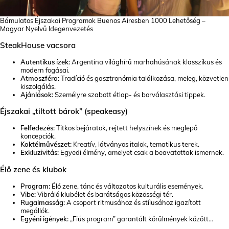
Bámulatos Éjszakai Programok Buenos Airesben 1000 Lehetőség –
Magyar Nyelvű Idegenvezetés
SteakHouse vacsora
Autentikus ízek:
Argentína világhírű marhahúsának klasszikus és
modern fogásai.
Atmoszféra:
Tradíció és gasztronómia találkozása, meleg, közvetlen
kiszolgálás.
Ajánlások:
Személyre szabott étlap- és borválasztási tippek.
Éjszakai „tiltott bárok” (speakeasy)
Felfedezés:
Titkos bejáratok, rejtett helyszínek és meglepő
koncepciók.
Koktélművészet:
Kreatív, látványos italok, tematikus terek.
Exkluzivitás:
Egyedi élmény, amelyet csak a beavatottak ismernek.
Élő zene és klubok
Program:
Élő zene, tánc és változatos kulturális események.
Vibe:
Vibráló klubélet és barátságos közösségi tér.
Rugalmasság:
A csoport ritmusához és stílusához igazított
megállók.
Egyéni igények:
„Fiús program” garantált körülmények között…