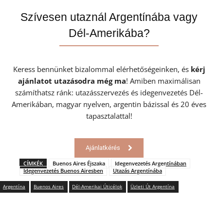
Szívesen utaznál Argentínába vagy
Dél-Amerikába?
Keress bennünket bizalommal elérhetőségeinken, és
kérj
ajánlatot utazásodra még ma
! Amiben maximálisan
számíthatsz ránk: utazásszervezés és idegenvezetés Dél-
Amerikában, magyar nyelven, argentin bázissal és 20 éves
tapasztalattal!
Ajánlatkérés
CÍMKÉK
Buenos Aires Éjszaka
Idegenvezetés Argentínában
Idegenvezetés Buenos Airesben
Utazás Argentínába
Argentína
Buenos Aires
Dél-Amerikai Úticélok
Üzleti Út Argentína