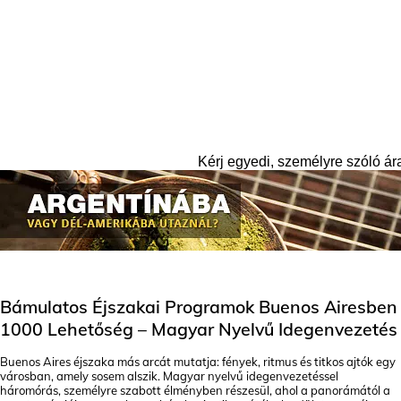
Facebook
X
WhatsApp
Copy URL
Kérj egyedi, személyre szóló ára
Bámulatos Éjszakai Programok Buenos Airesben
1000 Lehetőség – Magyar Nyelvű Idegenvezetés
Buenos Aires éjszaka más arcát mutatja: fények, ritmus és titkos ajtók egy
városban, amely sosem alszik. Magyar nyelvű idegenvezetéssel
háromórás, személyre szabott élményben részesül, ahol a panorámától a