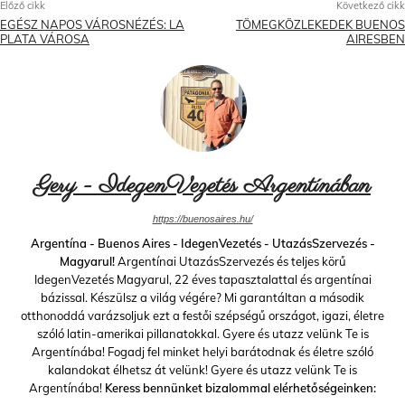
Előző cikk
Következő cikk
EGÉSZ NAPOS VÁROSNÉZÉS: LA
TÖMEGKÖZLEKEDEK BUENOS
PLATA VÁROSA
AIRESBEN
Gery - IdegenVezetés Argentínában
https://buenosaires.hu/
Argentína - Buenos Aires - IdegenVezetés - UtazásSzervezés -
Magyarul!
Argentínai UtazásSzervezés és teljes körű
IdegenVezetés Magyarul, 22 éves tapasztalattal és argentínai
bázissal. Készülsz a világ végére? Mi garantáltan a második
otthonoddá varázsoljuk ezt a festői szépségű országot, igazi, életre
szóló latin-amerikai pillanatokkal. Gyere és utazz velünk Te is
Argentínába! Fogadj fel minket helyi barátodnak és életre szóló
kalandokat élhetsz át velünk! Gyere és utazz velünk Te is
Argentínába!
Keress bennünket bizalommal elérhetőségeinken: