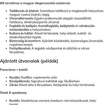
Mit tartalmaz a magyar idegenvezetés asistencia
Találkozás és kíséret:
Személyes találkozó a megbeszélt helyszínen,
magyar nyelvű kísérés végig.
Útvonaltervezés:
Egyéni preferenciák alapján összeállított,
hatékony, élményközpontú útvonal.
Foglalás és belépés:
Asztalfoglalás
,
beléptetés
és
várakozás-
minimalizálás
a helyszíneken.
Kultúra és háttér:
Rövid történetek, helyi etikett, koktél- és
steakválasztási tippek.
Biztonság és komfort:
Ajánlott közlekedés, biztonságos útvonalak,
rugalmas tempó.
Fotópillanatok:
A legjobb nézőpontok és időzítés a városi
fényekhez.
Ajánlott útvonalak (példák)
Panoráma + koktél
Kezdés:
RoofBar naplemente után
Középállomás:
Signature koktélok egy SkyBarban
Zárás:
Rövid séta a fényekben, fotóspotok és helyi történetek
Steak & speakeasy
Kezdés:
SteakHouse vacsora (medium-rare klasszikusok, helyi
borok)