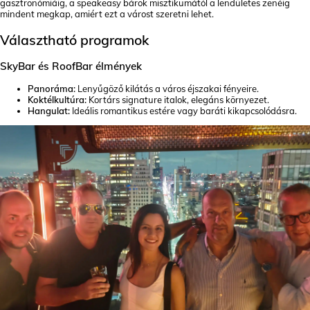
gasztronómiáig, a speakeasy bárok misztikumától a lendületes zenéig
mindent megkap, amiért ezt a várost szeretni lehet.
Választható programok
SkyBar és RoofBar élmények
Panoráma:
Lenyűgöző kilátás a város éjszakai fényeire.
Koktélkultúra:
Kortárs signature italok, elegáns környezet.
Hangulat:
Ideális romantikus estére vagy baráti kikapcsolódásra.