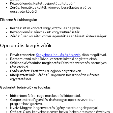
Középállomás:
Rejtett bejáratú „tiltott bár”
Zárás:
Tematikus koktél, könnyed beszélgetés a város
gasztrotérképéről
Élő zene & klubhangulat
Kezdés:
Intim koncert vagy jazz/blues helyszín
Középállomás:
Táncos klub vagy kulturális tér
Zárás:
Éjszakai séta: városi legendák és építészeti érdekességek
Opcionális kiegészítők
Privát transzfer:
Kényelmes indulás és érkezés
, több megállóval.
Borbemutató mini:
Rövid, vezetett kóstoló helyi tételekből.
Szülinapi/évfordulós meglepetés:
Diszkrét szervezés, személyes
részletekkel.
Fotós kíséret:
Profi fotók a legjobb helyszíneken.
Kiterjesztett idő:
3 órán túl rugalmas hosszabbítás előzetes
egyeztetéssel.
Gyakorlati tudnivalók és foglalás
Időtartam:
3 óra, rugalmas kezdési időponttal.
Csoportméret:
Egyéni és kis és nagycsoportos vezetés, a
programhoz igazítva.
Nyelv:
Magyar idegenvezetés (igény esetén angol/spanyol).
Öltözet:
Okos-kényelmes; egyes helyszíneken dress code érvényes