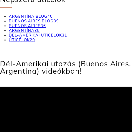
ARGENTÍNA BLOG
40
BUENOS AIRES BLOG
39
BUENOS AIRES
36
ARGENTÍNA
35
DÉL-AMERIKAI ÚTICÉLOK
31
ÚTICÉLOK
29
Dél-Amerikai utazás (Buenos Aires,
Argentína) videókban!