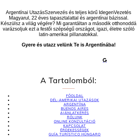
Argentínai UtazásSzervezés és teljes körű IdegenVezetés
Magyarul, 22 éves tapasztalattal és argentínai bázissal.
Készülsz a világ végére? Mi garantáltan a második otthonoddá
varázsoljuk ezt a festői szépségű országot, igazi, életre szóló
latin-amerikai pillanatokkal.
Gyere és utazz velünk Te is Argentínába!
A Tartalomból:
FŐOLDAL
DÉL-AMERIKAI UTAZÁSOK
ARGENTÍNA
BUENOS AIRES
AJÁNLATKÉRÉS
RÓLUNK
ONLINE KONZULTÁCIÓ
KAPCSOLAT
ÉRDEKESSÉGEK
GUÍA TURÍSTICO HÚNGARO