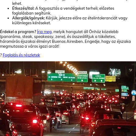
lehet.
Étkezés/ital:
A fogyasztás a vendégeket terheli; előzetes
foglalásban segítünk.
Allergiák/igények:
Kérjük, jelezze előre az ételintoleranciát vagy
különleges kéréseket.
Érdekel a program?
Írja meg
, melyik hangulat áll Önhöz közelebb
(panoráma, steak, speakeasy, zene), és összeállítjuk a tökéletes,
háromórás éjszakai élményt Buenos Airesben. Engedje, hogy az éjszaka
megmutassa a város igazi arcát!
?
Foglalás és részletek