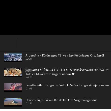
Argentína – Különleges Tények Egy Különleges Országról
22:24
🇦🇷 ARGENTÍNA - A LEGELLENTMONDÁSOSABB ORSZÁG 2025
Túlélés Művészete Argentínában 💔
40:10
Feledhetetlen Tangó Est Velünk! Señor Tango: Az éjszaka, ami 
01:05
Drónos Tigre Túra a Río de la Plata Szigetvilágában!
01:32